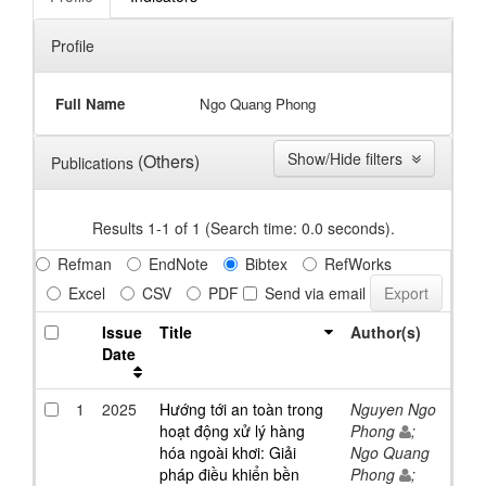
Profile
Full Name
Ngo Quang Phong
Show/Hide filters
(Others)
Publications
Results 1-1 of 1 (Search time: 0.0 seconds).
Refman
EndNote
Bibtex
RefWorks
Excel
CSV
PDF
Send via email
Issue
Title
Author(s)
Date
1
2025
Hướng tới an toàn trong
Nguyen Ngo
hoạt động xử lý hàng
Phong
;
hóa ngoài khơi: Giải
Ngo Quang
pháp điều khiển bền
Phong
;