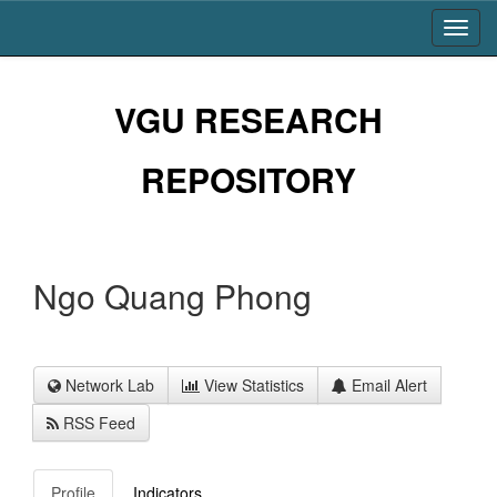
Skip
navigation
VGU RESEARCH
REPOSITORY
Ngo Quang Phong
Network Lab
View Statistics
Email Alert
RSS Feed
Profile
Indicators