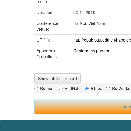
name:
Duration:
23-11-2018
Conference
Ha Noi, Viet Nam
venue:
URI(1):
http://epub.vgu.edu.vn/handle/
Appears in
Conference papers
Collections:
Show full item record
Refman
EndNote
Bibtex
RefWorks
Ite