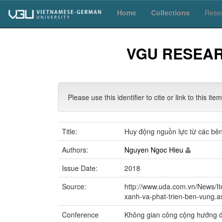
Skip
Home
Collections
Resea
navigation
VGU RESEA
Please use this identifier to cite or link to this ite
Title:
Huy động nguồn lực từ các bên 
Authors:
Nguyen Ngoc Hieu
Issue Date:
2018
Source:
http://www.uda.com.vn/News/I
xanh-va-phat-trien-ben-vung.a
Conference
Không gian công cộng hướng đế