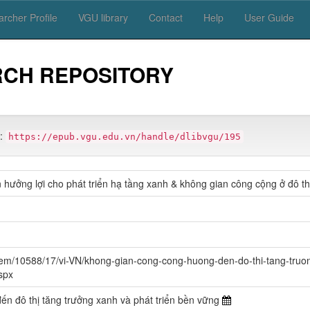
rcher Profile
VGU library
Contact
Help
User Guide
RCH REPOSITORY
m:
https://epub.vgu.edu.vn/handle/dlibvgu/195
hưởng lợi cho phát triển hạ tầng xanh & không gian công cộng ở đô th
tem/10588/17/vi-VN/khong-gian-cong-cong-huong-den-do-thi-tang-truo
spx
n đô thị tăng trưởng xanh và phát triển bền vững