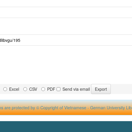
dlibvgu/195
Excel
CSV
PDF
Send via email
ms are protected by © Copyright of Vietnamese - German University Lib