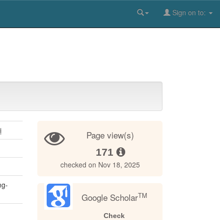
Sign on to:
ị
Page view(s)
171
checked on Nov 18, 2025
ng-
TM
Google Scholar
Check