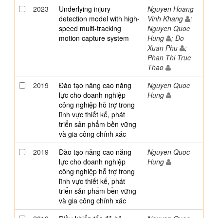
2023
Underlying injury
Nguyen Hoang
detection model with high-
Vinh Khang
;
speed multi-tracking
Nguyen Quoc
motion capture system
Hung
; Do
Xuan Phu
;
Phan Thi Truc
Thao
2019
Đào tạo nâng cao năng
Nguyen Quoc
lực cho doanh nghiệp
Hung
công nghiệp hỗ trợ trong
lĩnh vực thiết kế, phát
triển sản phẩm bền vững
và gia công chính xác
2019
Đào tạo nâng cao năng
Nguyen Quoc
lực cho doanh nghiệp
Hung
công nghiệp hỗ trợ trong
lĩnh vực thiết kế, phát
triển sản phẩm bền vững
và gia công chính xác