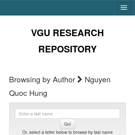
Skip
navigation
VGU RESEARCH
REPOSITORY
Browsing by Author
Nguyen
Quoc Hung
Enter
a
last
name
Or, select a letter below to browse by last name