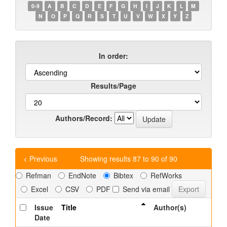
0-9
A
B
C
D
E
F
G
H
I
J
K
L
M
N
O
P
Q
R
S
T
U
V
W
X
Y
Z
In order:
Results/Page
Authors/Record:
< Previous
Showing results 87 to 90 of 90
Refman
EndNote
Bibtex
RefWorks
Excel
CSV
PDF
Send via email
Issue
Title
Author(s)
Date