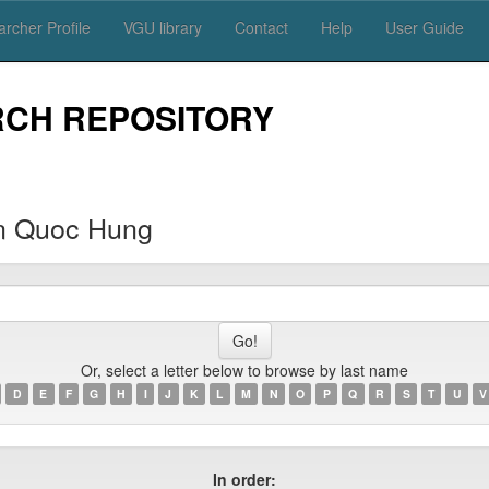
rcher Profile
VGU library
Contact
Help
User Guide
RCH REPOSITORY
 Quoc Hung
Or, select a letter below to browse by last name
D
E
F
G
H
I
J
K
L
M
N
O
P
Q
R
S
T
U
V
In order: