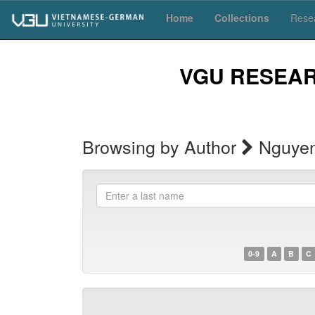
Skip
Home
Collections
Resea
navigation
VGU RESEA
Browsing by Author
Nguyen
Enter
a
last
name
0-9
A
B
C