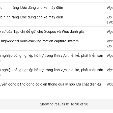
to hình răng lược dùng cho xe máy điện
Ng
to hình răng lược dùng cho xe máy điện
Do
| N
ồ sơ của Tạp chí để gửi cho Scopus và Wos đánh giá
Ng
h high-speed multi-tracking motion capture system
Ngu
Do
ghiệp công nghiệp hỗ trợ trong lĩnh vực thiết kế, phát triển sản
Ng
c
ghiệp công nghiệp hỗ trợ trong lĩnh vực thiết kế, phát triển sản
Ng
c
ruyền động bằng động cơ điện thông qua ly hợp lưu chất điện-từ
Ng
Showing results 81 to 90 of 90