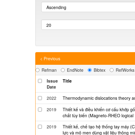
< Previous
Refman
EndNote
Bibtex
RefWorks
Issue
Title
Date
2022
Thermodynamic dislocations theory a
2019
Thiết kế và điều khiển cơ cấu khớp g
chất tùy biến (Magneto-RHEO logical 
2019
Thiết kế, chế tạo hệ thống tay máy (C
lực và mô men dùng vật liệu thông m