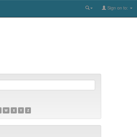
Sign on to:
W
X
Y
Z