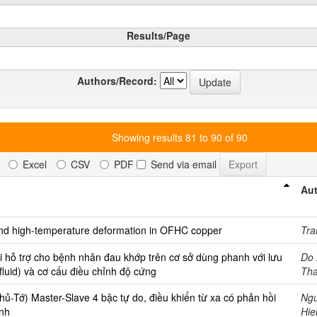
Results/Page
Authors/Record:
Showing results 81 to 90 of 90
Excel
CSV
PDF
Send via email
Aut
nd high-temperature deformation in OFHC copper
Tra
ối hỗ trợ cho bệnh nhân đau khớp trên cơ sở dùng phanh với lưu
Do
fluid) và cơ cấu điều chỉnh độ cứng
Th
hủ-Tớ) Master-Slave 4 bậc tự do, điều khiển từ xa có phản hồi
Ng
inh
Hi