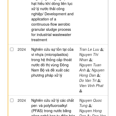
hạt hiếu khí dòng liên tục
xử lý nước thải công
nghiệp/ Development and
application of a
continuous-flow aerobic
granular sludge process
for industrial wastewater
treatment
2024
Nghiên cứu sự tồn tại của
Tran Le Luu
;
vi nhựa (microplastics)
Nguyen Thi
trong hệ thống cấp thoát
Nhan
;
nước đô thị vùng Đông
Nguyen Tuan
Nam Bộ và đề xuất các
Anh
; Nguyen
phương pháp xử lý
Hong Dan
;
Do Van Tri
;
Vien Vinh Phat
2024
Nghiên cứu xử lý các chất
Nguyen Quoc
per- và polyfluoroalkyl
Tung
;
(PFAS) trong nước bằng
Nguyen Hong
công nghệ keo tụ điện hóa
Dan
; Dao Van