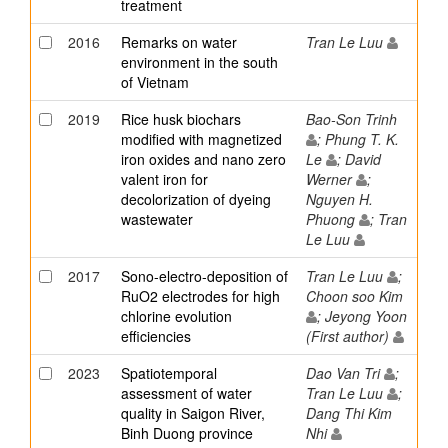
treatment
2016
Remarks on water
Tran Le Luu
environment in the south
of Vietnam
2019
Rice husk biochars
Bao-Son Trinh
modified with magnetized
; Phung T. K.
iron oxides and nano zero
Le
; David
valent iron for
Werner
;
decolorization of dyeing
Nguyen H.
wastewater
Phuong
; Tran
Le Luu
2017
Sono-electro-deposition of
Tran Le Luu
;
RuO2 electrodes for high
Choon soo Kim
chlorine evolution
; Jeyong Yoon
efficiencies
(First author)
2023
Spatiotemporal
Dao Van Tri
;
assessment of water
Tran Le Luu
;
quality in Saigon River,
Dang Thi Kim
Binh Duong province
Nhi