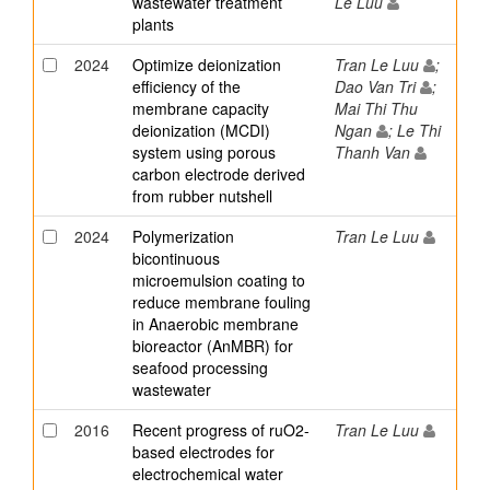
wastewater treatment
Le Luu
plants
2024
Optimize deionization
Tran Le Luu
;
efficiency of the
Dao Van Tri
;
membrane capacity
Mai Thi Thu
deionization (MCDI)
Ngan
; Le Thi
system using porous
Thanh Van
carbon electrode derived
from rubber nutshell
2024
Polymerization
Tran Le Luu
bicontinuous
microemulsion coating to
reduce membrane fouling
in Anaerobic membrane
bioreactor (AnMBR) for
seafood processing
wastewater
2016
Recent progress of ruO2-
Tran Le Luu
based electrodes for
electrochemical water