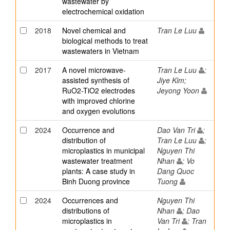
wastewater by
electrochemical oxidation
2018
Novel chemical and
Tran Le Luu
biological methods to treat
wastewaters in Vietnam
2017
A novel microwave-
Tran Le Luu
;
assisted synthesis of
Jiye Kim;
RuO2-TiO2 electrodes
Jeyong Yoon
with improved chlorine
and oxygen evolutions
2024
Occurrence and
Dao Van Tri
;
distribution of
Tran Le Luu
;
microplastics in municipal
Nguyen Thi
wastewater treatment
Nhan
; Vo
plants: A case study in
Dang Quoc
Binh Duong province
Tuong
2024
Occurrences and
Nguyen Thi
distributions of
Nhan
; Dao
microplastics in
Van Tri
; Tran