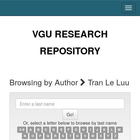
Skip
navigation
VGU RESEARCH
REPOSITORY
Browsing by Author
Tran Le Luu
Enter
a
last
name
Or, select a letter below to browse by last name
0-9
A
B
C
D
E
F
G
H
I
J
K
L
M
N
O
P
Q
R
S
T
U
V
W
X
Y
Z