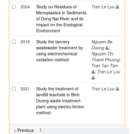
2024
Study on Residues of
Tran Le Luu
Microplastics in Sediments
of Dong Nai River and its
Impact on the Ecological
Environment
2018
Study the tannery
Nguyen Ba
wastewater treatment by
Duong
;
using electrochemical
Nguyen Thi
oxidation method
Thanh Phuong;
Tran Tan Tien
; Tran Le Luu
2021
Study the treatment of
Tran Le Luu
landfill leachate in Binh
Duong waste treatment
plant using electro-fenton
method
< Previous
Showing results 32 to 51 of 59
Next >