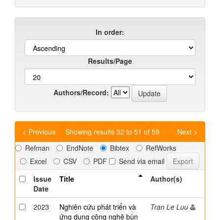
In order:
Results/Page
Authors/Record:
< Previous
Showing results 32 to 51 of 59
Next >
Refman
EndNote
Bibtex
RefWorks
Excel
CSV
PDF
Send via email
Issue
Title
Author(s)
Date
2023
Nghiên cứu phát triển và
Tran Le Luu
ứng dụng công nghệ bùn